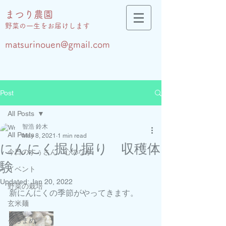
まつり農園
​野菜の一生をお届けします
matsurinouen@gmail.com
Post
All Posts
智浩 鈴木
All Posts
May 8, 2021
1 min read
にんにく掘り掘り 収穫体
今日のすぅさん 心のなか
験
イベント
Updated:
Jan 20, 2022
野菜の栽培
新にんにくの季節がやってきます。
玄米麺
そらまめ