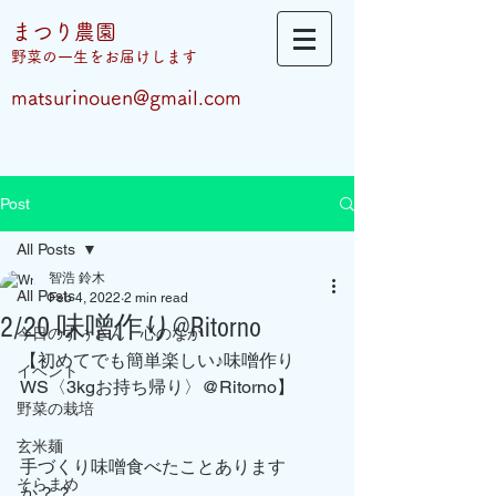
まつり農園
​野菜の一生をお届けします
matsurinouen@gmail.com
Post
All Posts
智浩 鈴木
All Posts
Feb 4, 2022
2 min read
2/20 味噌作り@Ritorno
今日のすぅさん 心のなか
【初めてでも簡単楽しい♪味噌作り
イベント
WS〈3kgお持ち帰り〉@Ritorno】
野菜の栽培
玄米麺
手づくり味噌食べたことあります
そらまめ
か？？