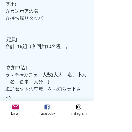
使用)
☆カンホアの塩
☆持ち帰りタッパー
[定員]
合計  15組（各回約10名程）。
[参加申込]
ランチorカフェ、人数(大人～名、小人
～名、食事～人分、)
追加セットの有無、をお知らせ下さ
い。
リトルノ055-981-7557
まつり農園 メッセージにて
Email
Facebook
Instagram
[締切]
2/10
[キャンセル]