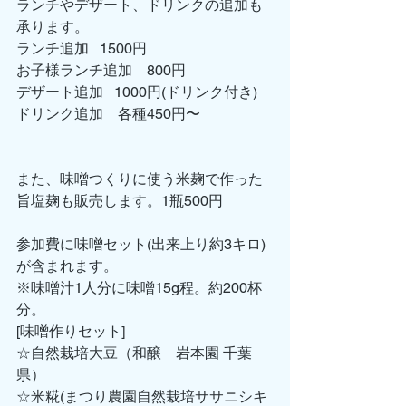
ランチやデザート、ドリンクの追加も
承ります。
ランチ追加   1500円
お子様ランチ追加　800円
デザート追加   1000円(ドリンク付き)
ドリンク追加　各種450円〜
また、味噌つくりに使う米麹で作った
旨塩麹も販売します。1瓶500円
参加費に味噌セット(出来上り約3キロ)
が含まれます。
※味噌汁1人分に味噌15g程。約200杯
分。
[味噌作りセット]
☆自然栽培大豆（和醸　岩本園 千葉
県）
☆米糀(まつり農園自然栽培ササニシキ