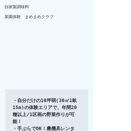
自家製調味料
菜園体験 まめまめクラブ
・自分だけの10坪弱(30㎡1畝
15m)の体験エリアで、年間20
種以上/1区画の野菜作りが可
能！

・手ぶらでOK！農機具レンタ