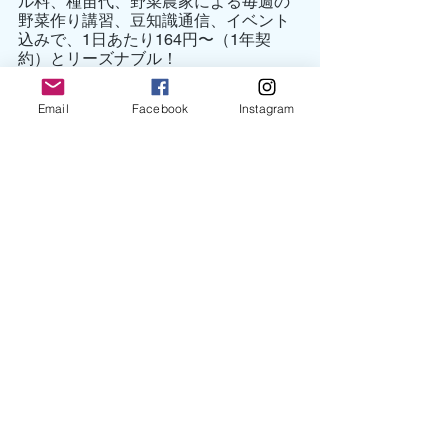
ル料、種苗代、野菜農家による毎週の
野菜作り講習、豆知識通信、イベント
込みで、1日あたり164円〜（1年契
約）とリーズナブル！
Email
Facebook
Instagram
農園主すぅさんさん、畑を初めてから
こんな変化がありました。
「野菜作りを通して、得たもの。得ら