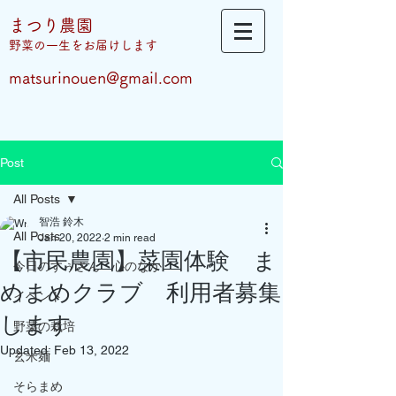
まつり農園
​野菜の一生をお届けします
matsurinouen@gmail.com
Post
All Posts
智浩 鈴木
All Posts
Jan 20, 2022
2 min read
【市民農園】菜園体験 ま
今日のすぅさん 心のなか
めまめクラブ 利用者募集
イベント
します
野菜の栽培
Updated:
Feb 13, 2022
玄米麺
そらまめ