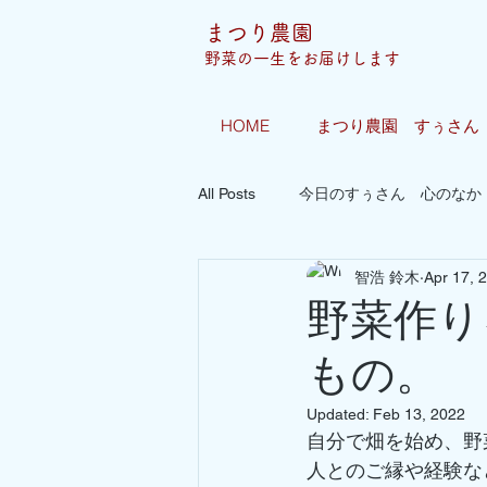
まつり農園
​野菜の一生をお届けします
HOME
まつり農園 すぅさん
All Posts
今日のすぅさん 心のなか
智浩 鈴木
Apr 17, 
菜園体験 まめまめクラブ
野菜作り
もの。
Updated:
Feb 13, 2022
自分で畑を始め、野
人とのご縁や経験な